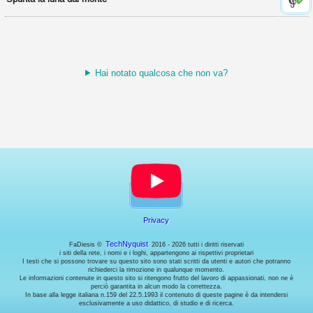
abilitarli
o
meno
(ove
possibile).
Hai notato qualcosa che non va?
Cookies
necessari.
Sono
i
cookie
tecnici
usati
dal
sito
per
funzionare
correttamente,
Privacy
come
per
TechNyquist
FaDiesis ©
2016 - 2026 tutti i diritti riservati
esempio
i siti della rete, i nomi e i loghi, appartengono ai rispettivi proprietari
I testi che si possono trovare su questo sito sono stati scritti da utenti e autori che potranno
per
richiederci la rimozione in qualunque momento.
gestire
Le informazioni contenute in questo sito si ritengono frutto del lavoro di appassionati, non ne è
l'accesso
perciò garantita in alcun modo la correttezza.
In base alla legge italiana n.159 del 22.5.1993 il contenuto di queste pagine è da intendersi
al
esclusivamente a uso didattico, di studio e di ricerca.
proprio