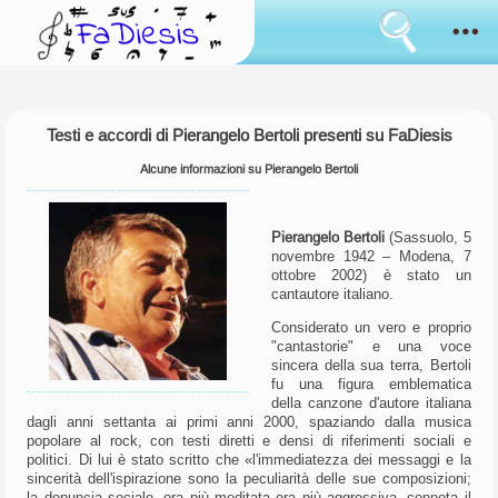
Consenso
all'uso
dei
cookies
Come funziona
I
Testi e accordi di Pierangelo Bertoli presenti su FaDiesis
cookies
Sanremo
sono
lo
Alcune informazioni su Pierangelo Bertoli
strumento
Novità
usato
da
Pierangelo Bertoli
(Sassuolo, 5
sempre
Sfoglia
novembre 1942 – Modena, 7
per
ottobre 2002) è stato un
simulare
cantautore italiano.
il
Il tuo parere
mantenimento
Considerato un vero e proprio
di
"cantastorie" e una voce
informazioni
Accedi
sincera della sua terra, Bertoli
tra
fu una figura emblematica
i
cambi
della canzone d'autore italiana
Lingua:
di
dagli anni settanta ai primi anni 2000, spaziando dalla musica
pagina.
popolare al rock, con testi diretti e densi di riferimenti sociali e
Alcuni
politici. Di lui è stato scritto che «l'immediatezza dei messaggi e la
sono
sincerità dell'ispirazione sono la peculiarità delle sue composizioni;
usati
la denuncia sociale, ora più meditata ora più aggressiva, connota il