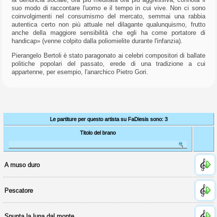
dal
suo modo di raccontare l'uomo e il tempo in cui vive. Non ci sono
sito
coinvolgimenti nel consumismo del mercato, semmai una rabbia
per
autentica certo non più attuale nel dilagante qualunquismo, frutto
fornire
anche della maggiore sensibilità che egli ha come portatore di
le
handicap» (venne colpito dalla poliomielite durante l'infanzia).
funzionalità
che
Pierangelo Bertoli è stato paragonato ai celebri compositori di ballate
adori,
politiche popolari del passato, erede di una tradizione a cui
altri
appartenne, per esempio, l'anarchico Pietro Gori.
sono
usati
per
motivi
di
tracciamento
Le partiture per questo artista su FaDiesis sono: 3
atti
ad
Titolo del brano
ottenere
certi
risultati.
Nella
A muso duro
seguente
lista
puoi
Pescatore
visionarli
e
scegliere
se
Spunta la luna dal monte