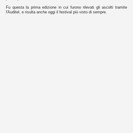
abilitarli
Fu questa la prima edizione in cui furono rilevati gli ascolti tramite
o
l'Auditel, e risulta anche oggi il festival più visto di sempre.
meno
(ove
possibile).
Cookies
necessari.
Sono
i
cookie
tecnici
usati
dal
sito
per
funzionare
correttamente,
come
per
esempio
per
gestire
l'accesso
al
proprio