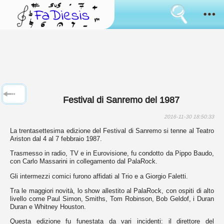
Consenso
all'uso
dei
cookies
Come funziona
I
cookies
Sanremo
sono
lo
strumento
Novità
usato
Festival di Sanremo del 1987
da
sempre
Sfoglia
per
2016-11-30 18:50:33
simulare
La trentasettesima edizione del Festival di Sanremo si tenne al Teatro
il
Il tuo parere
Ariston dal 4 al 7 febbraio 1987.
mantenimento
di
Trasmesso in radio, TV e in Eurovisione, fu condotto da Pippo Baudo,
informazioni
Accedi
con Carlo Massarini in collegamento dal PalaRock.
tra
i
Gli intermezzi comici furono affidati al Trio e a Giorgio Faletti.
cambi
Lingua:
di
Tra le maggiori novità, lo show allestito al PalaRock, con ospiti di alto
pagina.
livello come Paul Simon, Smiths, Tom Robinson, Bob Geldof, i Duran
Alcuni
Duran e Whitney Houston.
sono
usati
Questa edizione fu funestata da vari incidenti: il direttore del