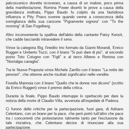
dal
palcoscenico dovette ricoverars, a causa di un malore, poco prima
sito
della manifestazione, Romina Power disertò le prove a causa della
per
gravidanza inoltrata, Pippo Baudo fu colpito da una fastidiosa
fornire
influenza e Ptty Pravo svenne quando venne a conoscenza della
le
somiglianza della sua canzone "Pigramente signora" con "To the
funzionalità
morning" di Dan Fogelberg.
che
Altro inconveniente la spallina dell'abito della cantante Patsy Kensit,
adori,
che cadde lasciando intravedere il seno.
altri
sono
Vinse la categoria Big, l'inedito trio formato da Gianni Morandi, Enrico
usati
Ruggeri e Umberto Tozzi, con il brano "Si può dare di più", al secondo
per
posto Toto Cotugno con "Figli" e al terzo Albeno e Romina con
motivi
"Nostalgia canaglia".
di
tracciamento
Tra le Nuove Proposte vinse Michele Zarrillo con il brano "La notte dei
atti
pensieri", che ottenne anche risultati significativi nelle vendite.
ad
ottenere
Fiorella Mannoia con il brano "Quello che le donne non dicono" (scritto
certi
da Enrico Ruggeri) vinse il premio della critica.
risultati.
Nella
Durante la finale, Pippo Baudo interruppe lo spettacolo per dare la
seguente
notizia della morte di Claudio Villa, avvenuta all'ospedale di Padova.
lista
puoi
Ci furono delle critiche per la partecipazione, fuori gara, di Adriano
visionarli
Celentano, con un brano per la pace, che però portò tutt'altro che pace
e
tra i concorrenti che protestarono talmente tanto per l'esclusione da
scegliere
tale iniziativa, che Celentano decise di rinunciare alla sua
se
partecipazione.