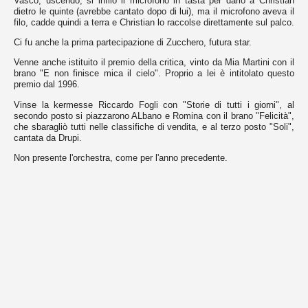
dal
dietro le quinte (avrebbe cantato dopo di lui), ma il microfono aveva il
sito
filo, cadde quindi a terra e Christian lo raccolse direttamente sul palco.
per
fornire
Ci fu anche la prima partecipazione di Zucchero, futura star.
le
funzionalità
Venne anche istituito il premio della critica, vinto da Mia Martini con il
che
brano "E non finisce mica il cielo". Proprio a lei è intitolato questo
adori,
premio dal 1996.
altri
Vinse la kermesse Riccardo Fogli con "Storie di tutti i giorni", al
sono
secondo posto si piazzarono ALbano e Romina con il brano "Felicità",
usati
che sbaragliò tutti nelle classifiche di vendita, e al terzo posto "Soli",
per
cantata da Drupi.
motivi
di
Non presente l'orchestra, come per l'anno precedente.
tracciamento
atti
ad
ottenere
certi
risultati.
Nella
seguente
lista
puoi
visionarli
e
scegliere
se