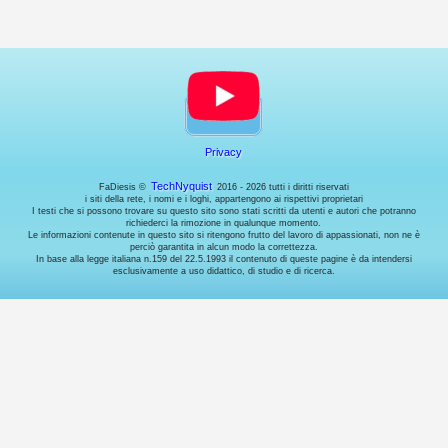
account.
Cookies
di
miglioramento
dell'esperienza
utente.
Sarebbero
per
ricordare
Privacy
la
lingua
e
TechNyquist
FaDiesis ©
2016 - 2026 tutti i diritti riservati
i siti della rete, i nomi e i loghi, appartengono ai rispettivi proprietari
cose
I testi che si possono trovare su questo sito sono stati scritti da utenti e autori che potranno
così...
richiederci la rimozione in qualunque momento.
ma
Le informazioni contenute in questo sito si ritengono frutto del lavoro di appassionati, non ne è
perciò garantita in alcun modo la correttezza.
lo
In base alla legge italiana n.159 del 22.5.1993 il contenuto di queste pagine è da intendersi
faccio
esclusivamente a uso didattico, di studio e di ricerca.
usando
l'URL,
quindi
non
mi
serve
questo.
Analisi
Cookies
di
analisi