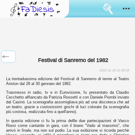
Consenso
all'uso
dei
cookies
Come funziona
I
cookies
Sanremo
sono
lo
strumento
Novità
usato
Festival di Sanremo del 1982
da
sempre
Sfoglia
per
2016-11-30 11:09:59
simulare
La trentaduesima edizione del Festival di Sanremo di tenne al Teatro
il
Il tuo parere
Ariston dal 28 al 30 gennaio del 1982.
mantenimento
di
Trasmesso in radio, tv e in Eurovisione, fu presentato da Claudio
informazioni
Accedi
Cecchetto affiancato da Patrizia Rossetti e con Daniele Piombi inviato
tra
dal Casinò. La scenografia assomigliava più ad una discoteca che ad
i
un teatro, grazie a costosissimi giochi di luci colorate (la scenografia
cambi
Lingua:
più costosa, realizzata fino a quell'anno).
di
pagina.
In questa edizione ci fu la prima dellle due partecipazioni di Vasco
Alcuni
Rossi come cantante in gara, con il brano "Vado al massimo", che
sono
arrivò in finale, ma non sul podio. La sua esibizione si ricorda perchè
usati
Vasco, uscendo, si infilò il microfono in tasta per darlo a Christian