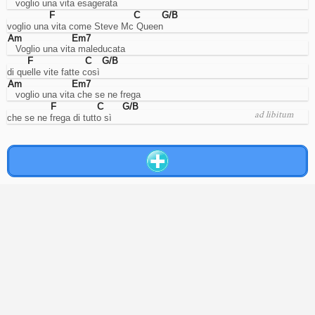
   voglio una vita esagerata
F
C
G/B
voglio una vita come Steve Mc Queen
Am
Em7
   Voglio una vita maleducata
F
C
G/B
di quelle vite fatte così
Am
Em7
   voglio una vita che se ne frega
F
C
G/B
ad libitum
che se ne frega di tutto sì