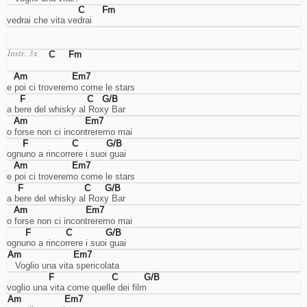
di
C
Fm
rifiuto
vedrai che vita vedrai
saranno
solo
meno
C
Fm
Instr. 3x
pertinenti
con
Am
Em7
i
e poi ci troveremo come le stars
propri
F
C
G/B
gusti.
a bere del whisky al Roxy Bar
Am
Em7
o forse non ci incontreremo mai
F
C
G/B
Rifiuta
ognuno a rincorrere i suoi guai
Am
Em7
tutti
e poi ci troveremo come le stars
F
C
G/B
Accetta
a bere del whisky al Roxy Bar
la
Am
Em7
o forse non ci incontreremo mai
selezione
F
C
G/B
ognuno a rincorrere i suoi guai
Accetta
Am
Em7
tutti
   Voglio una vita spericolata
F
C
G/B
voglio una vita come quelle dei film
Am
Em7