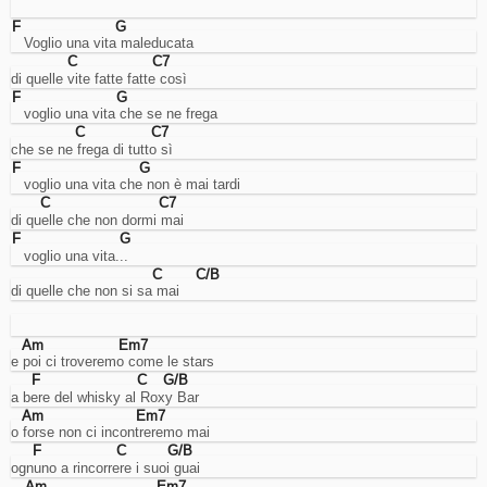
abilitarli
F
G
o
   Voglio una vita maleducata
meno
C
C7
(ove
di quelle vite fatte fatte così
possibile).
F
G
   voglio una vita che se ne frega
C
C7
Cookies
che se ne frega di tutto sì
necessari.
F
G
   voglio una vita che non è mai tardi
Sono
i
C
C7
cookie
di quelle che non dormi mai
tecnici
F
G
usati
   voglio una vita...
dal
C
C/B
sito
di quelle che non si sa mai
per
funzionare
correttamente,
Am
Em7
come
e poi ci troveremo come le stars
per
F
C
G/B
esempio
a bere del whisky al Roxy Bar
per
Am
Em7
gestire
o forse non ci incontreremo mai
l'accesso
F
C
G/B
al
ognuno a rincorrere i suoi guai
proprio
Am
Em7