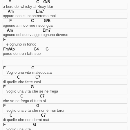
F
C
G/B
del
a bere del whisky al Roxy Bar
traffico
Am
Em7
per
oppure non ci incontreremo mai
interventi
F
C
G/B
mirati
ognuno a rincorrere i suoi guai
sull'ottimizzazione
Am
Em7
del
ognuno col suo viaggio ognuno diverso
sito.
Advertising
F
   e ognuno in fondo
Cookies
Fm/Ab
G4
G
di
perso dentro i fatti suoi
tracciamento
interessi
per
la
F
G
   Voglio una vita maleducata
visualizzazione
di
C
C7
annunci
di quelle vite fatte così
mirati.
F
G
Nota:
   voglio una vita che se ne frega
gli
C
C7
annunci
che se ne frega di tutto sì
vengono
F
G
pubblicati
   voglio una vita che non è mai tardi
comunque,
C
C7
ma
di quelle che non dormi mai
in
F
G
caso
   voglio una vita..