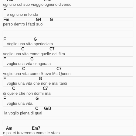
account.
ognuno col suo viaggio ognuno diverso
Cookies
F
di
   e ognuno in fondo
miglioramento
Fm
G4
G
dell'esperienza
perso dentro i fatti suoi
utente.
Sarebbero
per
F
G
ricordare
   Voglio una vita spericolata
la
C
C7
lingua
voglio una vita come quelle dei film
e
F
G
cose
   voglio una vita esagerata
così...
C
C7
ma
voglio una vita come Steve Mc Queen
lo
F
G
faccio
   voglio una vita che non è mai tardi
usando
C
C7
l'URL,
di quelle che non dormi mai
quindi
F
G
non
   voglio una vita..
mi
C
G/B
serve
 la voglio piena di guai
questo.
Analisi
Cookies
Am
Em7
di
e poi ci troveremo come le stars
analisi