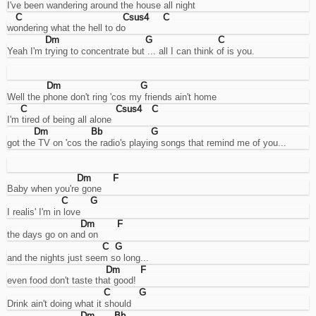
I've been wandering around the house all night
abilitarli
C
Csus4
C
o
wondering what the hell to do
meno
Dm
G
C
(ove
Yeah I'm trying to concentrate but ... all I can think of is you.
possibile).
Dm
G
Cookies
Well the phone don't ring 'cos my friends ain't home
necessari.
C
Csus4
C
I'm tired of being all alone
Sono
i
Dm
Bb
G
cookie
got the TV on 'cos the radio's playing songs that remind me of you...
tecnici
usati
dal
Dm
F
sito
Baby when you're gone
per
C
G
funzionare
I realis' I'm in love
correttamente,
Dm
F
come
the days go on and on
per
C
G
esempio
and the nights just seem so long...
per
Dm
F
gestire
even food don't taste that good!
l'accesso
C
G
al
Drink ain't doing what it should
proprio
Dm
Bb