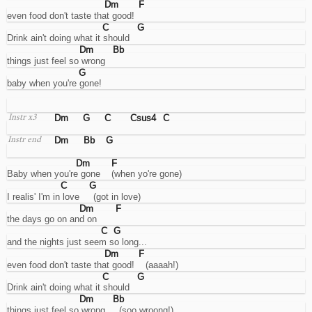
Dm
F
del
even food don't taste that good!
traffico
C
G
per
Drink ain't doing what it should
interventi
Dm
Bb
mirati
things just feel so wrong
sull'ottimizzazione
G
del
baby when you're gone!
sito.
Advertising
Cookies
Dm
G
C
Csus4
C
di
Instr x3
tracciamento
Dm
Bb
G
interessi
Instr end
per
la
Dm
F
Baby when you're gone    (when yo're gone)
visualizzazione
di
C
G
annunci
I realis' I'm in love     (got in love)
mirati.
Dm
F
Nota:
the days go on and on
gli
C
G
annunci
and the nights just seem so long...
vengono
Dm
F
pubblicati
even food don't taste that good!    (aaaah!)
comunque,
C
G
ma
Drink ain't doing what it should
in
Dm
Bb
caso
things just feel so wrong     (soo wroong!)