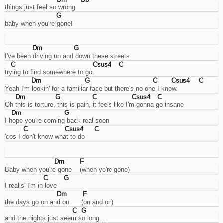
account.
things just feel so wrong
Cookies
G
di
baby when you're gone!
miglioramento
dell'esperienza
utente.
Dm
G
Sarebbero
I've been driving up and down these streets
per
C
Csus4
C
ricordare
trying to find somewhere to go.
la
Dm
G
C
Csus4
C
lingua
Yeah I'm lookin' for a familiar face but there's no one I know.
e
Dm
G
C
Csus4
C
cose
Oh this is torture, this is pain, it feels like I'm gonna go insane
così...
Dm
G
ma
I hope you're coming back real soon
lo
C
Csus4
C
faccio
'cos I don't know what to do
usando
l'URL,
quindi
Dm
F
non
Baby when you're gone    (when yo're gone)
mi
C
G
serve
I realis' I'm in love
questo.
Dm
F
Analisi
the days go on and on      (on and on)
Cookies
C
G
di
and the nights just seem so long...
analisi