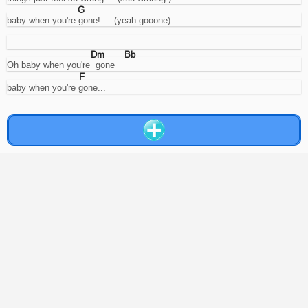
di
G
rifiuto
baby when you're gone!     (yeah gooone)
saranno
solo
meno
Dm
Bb
pertinenti
Oh baby when you're  gone
con
F
i
baby when you're gone...
propri
gusti.
Rifiuta
tutti
Accetta
la
selezione
Accetta
tutti