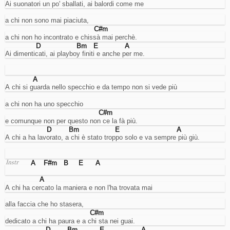
Ai suonatori un po' sballati, ai balordi come me
abilitarli
o
a chi non sono mai piaciuta,
meno
C#m
(ove
a chi non ho incontrato e chissà mai perchè.
possibile).
D
Bm
E
A
Ai dimenticati, ai playboy finiti e anche per me.
Cookies
necessari.
A
A chi si guarda nello specchio e da tempo non si vede più
Sono
i
cookie
a chi non ha uno specchio
tecnici
C#m
usati
e comunque non per questo non ce la fà più.
dal
D
Bm
E
A
sito
A chi a ha lavorato, a chi è stato troppo solo e va sempre più giù.
per
funzionare
correttamente,
A
F#m
B
E
A
Instr
come
per
A
esempio
A chi ha cercato la maniera e non l'ha trovata mai
per
gestire
alla faccia che ho stasera,
l'accesso
C#m
al
dedicato a chi ha paura e a chi sta nei guai.
proprio
D
Bm
E
A