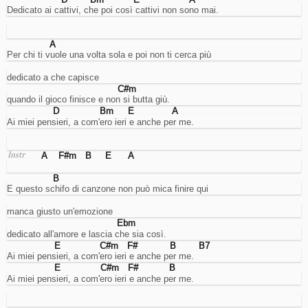
account.
Dedicato ai cattivi, che poi così cattivi non sono mai.
Cookies
di
miglioramento
A
dell'esperienza
Per chi ti vuole una volta sola e poi non ti cerca più
utente.
Sarebbero
dedicato a che capisce
per
C#m
ricordare
quando il gioco finisce e non si butta giù.
la
D
Bm
E
A
lingua
Ai miei pensieri, a com'ero ieri e anche per me.
e
cose
così...
A
F#m
B
E
A
Instr
ma
lo
B
faccio
E questo schifo di canzone non può mica finire qui
usando
l'URL,
manca giusto un'emozione
quindi
Ebm
non
dedicato all'amore e lascia che sia così.
mi
E
C#m
F#
B
B7
serve
Ai miei pensieri, a com'ero ieri e anche per me.
questo.
E
C#m
F#
B
Analisi
Ai miei pensieri, a com'ero ieri e anche per me.
Cookies
di
analisi