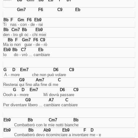
account.
Cookies
Gm7
F6
C9
Eb
di
miglioramento
Bb
F
Gm
F6
Eb9
dell'esperienza
Ti   nas - con - de - rai
utente.
Bb
Cm7
Bb
Eb9
Sarebbero
den - tro gli oc - chi miei
per
Bb
F
Gm7
F6
C9
ricordare
Ma io non   guar - de - rò
la
Eb9
Bb
C7
Eb
lingua
Io      do - vrò ... cambiare
e
cose
così...
G
D
Em7
D6
C9
ma
 A - more          che non può volare
lo
G9
Am7
C
faccio
Resterai qui fino alla fine di me
usando
G
D
Em7
D6
C9
l'URL,
Oooh a - more            Mi dovrà passare
quindi
G9
A7
C
non
Per diventare libero ... cambiare cambiare
mi
serve
questo.
Eb9
Bb
Cm7
Bb
Analisi
         Combatterò con le mie notti bianche
Cookies
Eb9
Bb
Ab9
Eb9
F
D
di
         Combatterò devo ricominciare a inventare me - e
analisi