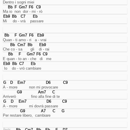
Dentro i sogni miei
abilitarli
Bb
F
Gm7
F6
C9
o
Ma io  non  dor - mi - rò
meno
Eb9
Bb
C7
Eb
(ove
Mi     do - vrà    passare
possibile).
Bb
F
Gm7
F6
Eb9
Cookies
Quan - ti amo - ri   a - vrai
necessari.
Bb
Cm7
Bb
Eb9
Che co - sa       gli    di - rai
Sono
i
Bb
F
Gm7
F6
C9
cookie
E quan - to an - che   di   me
tecnici
Eb9
Bb
C7
Eb
usati
 Io    do - vrò cambiare
dal
sito
per
G
D
Em7
D6
C9
funzionare
A - more          non mi provocare
correttamente,
G9
Am7
C
come
Arriverò             fino alla fine di te
per
G
D
Em7
D6
C9
esempio
A - more          mi dovrà passare
per
G9
A7
C
G
gestire
Per restare libero,  cambiare
l'accesso
al
proprio
Bb
Cm7
Bb
Eb
F
D7
Instr.