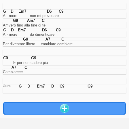
del
traffico
G
D
Em7
D6
C9
per
A - more           non mi provocare
interventi
G9
Am7
C
mirati
Arriverò fino alla fine di te
sull'ottimizzazione
G
D
Em7
D6
C9
del
A - more           da dimenticare
sito.
Advertising
G9
A7
C
Per diventare libero ... cambiare cambiare
Cookies
di
tracciamento
C9
G9
interessi
         E per non cadere più
per
la
A7
C
Cambiareee...
visualizzazione
di
annunci
mirati.
G
D
Em7
D
C9
G9
Instr.
Nota:
gli
annunci
vengono
pubblicati
comunque,
ma
in
caso