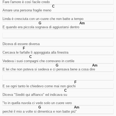
Fare l'amore è così facile credo
abilitarli
C
o
Amare una persona fragile meno
meno
(ove
Linda è cresciuta con un cuore che non batte a tempo
possibile).
G
Am
E quando era piccola sognava di aggiustarsi dentro
Cookies
necessari.
Diceva di essere diversa
Sono
i
F
cookie
Cercava le farfalle lì appoggiata alla finestra
tecnici
C
usati
Vedeva i suoi compagni che correvano in cortile
dal
G
Am
sito
E lei che non poteva si sedeva e ci pensava bene a cosa dire
per
funzionare
correttamente,
F
come
E se ogni tanto le chiedevo come mai non giochi
per
C
esempio
Diceva "Siediti qui affianco" ed indicava su
per
gestire
"Io in quella nuvola ci vedo solo un cuore vero
l'accesso
G
Am
al
perché il mio a volte si dimentica e non batte più"
proprio