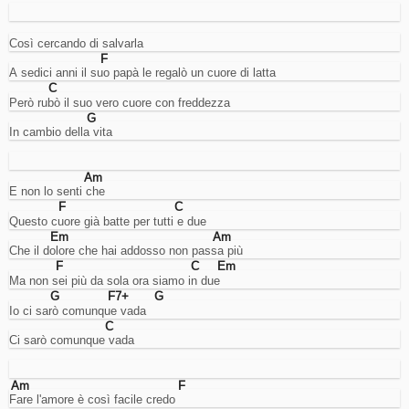
account.
Cookies
di
Così cercando di salvarla
miglioramento
F
dell'esperienza
A sedici anni il suo papà le regalò un cuore di latta
utente.
C
Sarebbero
Però rubò il suo vero cuore con freddezza
per
G
ricordare
In cambio della vita
la
lingua
e
Am
cose
E non lo senti che
così...
F
C
ma
Questo cuore già batte per tutti e due
lo
Em
Am
faccio
Che il dolore che hai addosso non passa più
usando
F
C
Em
l'URL,
Ma non sei più da sola ora siamo in due
quindi
G
F7+
G
non
Io ci sarò comunque vada
mi
C
serve
Ci sarò comunque vada
questo.
Analisi
Cookies
Am
F
di
Fare l'amore è così facile credo
analisi