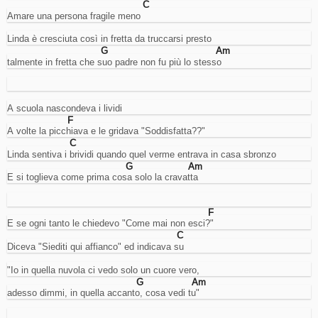
C
del
Amare una persona fragile meno
traffico
per
Linda è cresciuta così in fretta da truccarsi presto
interventi
G
Am
mirati
talmente in fretta che suo padre non fu più lo stesso
sull'ottimizzazione
del
sito.
Advertising
A scuola nascondeva i lividi
Cookies
F
di
A volte la picchiava e le gridava "Soddisfatta??"
tracciamento
C
interessi
Linda sentiva i brividi quando quel verme entrava in casa sbronzo
per
la
G
Am
E si toglieva come prima cosa solo la cravatta
visualizzazione
di
annunci
mirati.
F
Nota:
E se ogni tanto le chiedevo "Come mai non esci?"
gli
C
annunci
Diceva "Siediti qui affianco" ed indicava su
vengono
pubblicati
"Io in quella nuvola ci vedo solo un cuore vero,
comunque,
G
Am
ma
adesso dimmi, in quella accanto, cosa vedi tu"
in
caso