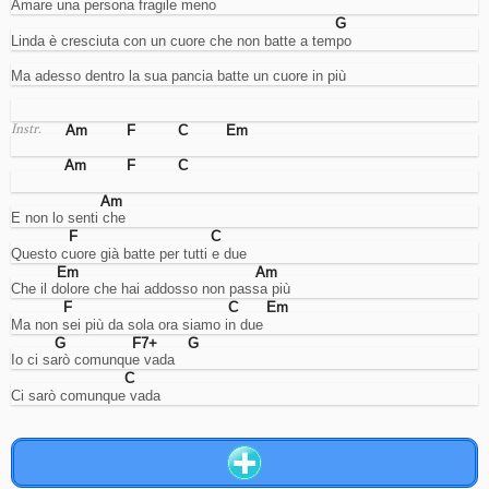
Amare una persona fragile meno
G
Linda è cresciuta con un cuore che non batte a tempo
Ma adesso dentro la sua pancia batte un cuore in più
Am
F
C
Em
Instr.
Am
F
C
Am
E non lo senti che
F
C
Questo cuore già batte per tutti e due
Em
Am
Che il dolore che hai addosso non passa più
F
C
Em
Ma non sei più da sola ora siamo in due
G
F7+
G
Io ci sarò comunque vada
C
Ci sarò comunque vada