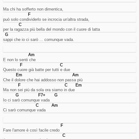
di
rifiuto
Ma chi ha sofferto non dimentica,
saranno
F
solo
può solo condividerlo se incrocia un'altra strada,
meno
C
pertinenti
per la ragazza più bella del mondo con il cuore di latta
con
G
i
sappi che io ci sarò ... comunque vada.
propri
gusti.
Am
E non lo senti che
F
C
Rifiuta
Questo cuore già batte per tutti e due
Em
Am
tutti
Che il dolore che hai addosso non passa più
F
C
Em
Accetta
Ma non sei più da sola ora siamo in due
la
G
F7+
G
Io ci sarò comunque vada
selezione
C
Am
Ci sarò comunque vada
Accetta
tutti
F
Fare l'amore è così facile credo
C