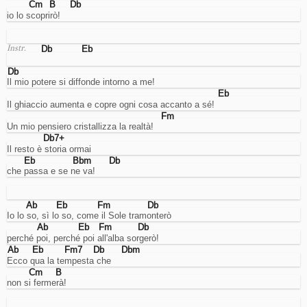
Cm
B
Db
del
io lo scoprirò!
traffico
per
interventi
Db
Eb
Instr.
mirati
sull'ottimizzazione
Db
del
Il mio potere si diffonde intorno a me!
sito.
Advertising
Eb
Il ghiaccio aumenta e copre ogni cosa accanto a sé!
Cookies
Fm
di
Un mio pensiero cristallizza la realtà!
tracciamento
Db7+
interessi
Il resto è storia ormai
per
la
Eb
Bbm
Db
che passa e se ne va!
visualizzazione
di
annunci
mirati.
Ab
Eb
Fm
Db
Nota:
Io lo so, sì lo so, come il Sole tramonterò
gli
Ab
Eb
Fm
Db
annunci
perché poi, perché poi all'alba sorgerò!
vengono
Ab
Eb
Fm7
Db
Dbm
pubblicati
Ecco qua la tempesta che
comunque,
Cm
B
ma
non si fermerà!
in
caso