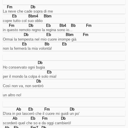
abilitarli
Fm
Db
o
La neve che cade sopra di me
meno
Eb
Bbm4
Bbm
(ove
copre tutto col suo oblio
possibile).
Fm
Db
Eb
Bb4
Bb
Fm
in questo remoto regno la regina sono io...
Db
Eb
Bbm
Fm
Cookies
Ormai la tempesta nel mio cuore irrompe già
necessari.
Eb
Bb
Eb
non la fermerà la mia volontà!
Sono
i
cookie
tecnici
Db
usati
Ho conservato ogni bugia
dal
Eb
sito
per il mondo la colpa è solo mia!
per
Db
funzionare
Così non va, non sentirò
correttamente,
come
un altro no!
per
esempio
per
Ab
Eb
Fm
Db
gestire
D'ora in poi lascerò che il cuore mi guidi un po'
l'accesso
Ab
Eb
Fm
Db
al
scorderò quel che so e da oggi cambierò!
proprio
Ab
Eb
Fm7
Db