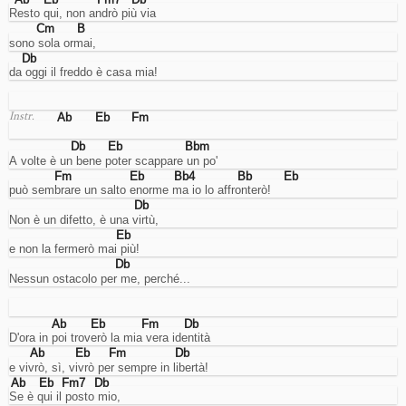
account.
Resto qui, non andrò più via
Cookies
Cm
B
di
sono sola ormai,
miglioramento
Db
dell'esperienza
da oggi il freddo è casa mia!
utente.
Sarebbero
per
Ab
Eb
Fm
Instr.
ricordare
la
Db
Eb
Bbm
lingua
A volte è un bene poter scappare un po'
e
Fm
Eb
Bb4
Bb
Eb
cose
può sembrare un salto enorme ma io lo affronterò!
così...
Db
ma
Non è un difetto, è una virtù,
lo
Eb
faccio
e non la fermerò mai più!
usando
Db
l'URL,
Nessun ostacolo per me, perché...
quindi
non
mi
Ab
Eb
Fm
Db
serve
D'ora in poi troverò la mia vera identità
questo.
Ab
Eb
Fm
Db
Analisi
e vivrò, sì, vivrò per sempre in libertà!
Cookies
Ab
Eb
Fm7
Db
di
Se è qui il posto mio,
analisi