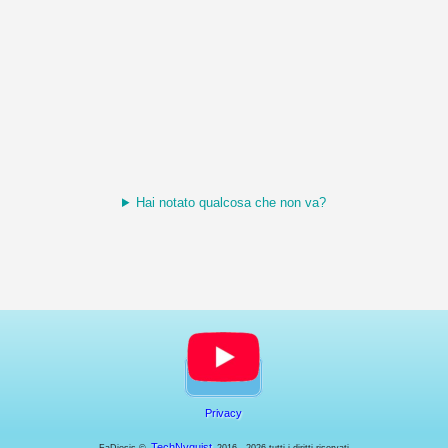
Hai notato qualcosa che non va?
Privacy
TechNyquist