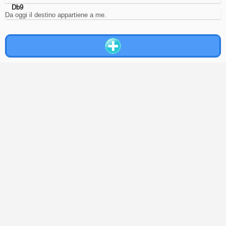
di
Db9
rifiuto
Da oggi il destino appartiene a me.
saranno
solo
meno
pertinenti
con
i
propri
gusti.
Rifiuta
tutti
Accetta
la
selezione
Accetta
tutti