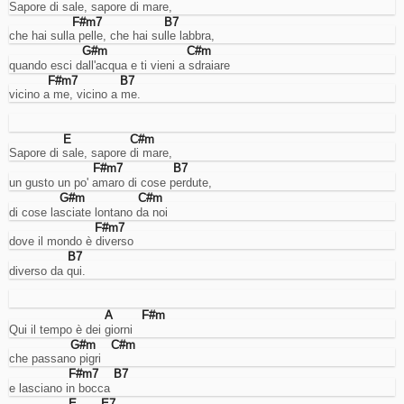
Sapore di sale, sapore di mare,
choose
F#m7
B7
whether
che hai sulla pelle, che hai sulle labbra,
or
not
G#m
C#m
quando esci dall'acqua e ti vieni a sdraiare
to
enable
F#m7
B7
them
vicino a me, vicino a me.
(where
possible).
E
C#m
Sapore di sale, sapore di mare,
F#m7
B7
Necessary
un gusto un po' amaro di cose perdute,
cookies.
G#m
C#m
These
di cose lasciate lontano da noi
are
F#m7
technical
dove il mondo è diverso
cookies
B7
used
diverso da qui.
by
the
website
A
F#m
to
Qui il tempo è dei giorni
behave
G#m
C#m
correctly:
che passano pigri
for
F#m7
B7
example
e lasciano in bocca
to
E
E7