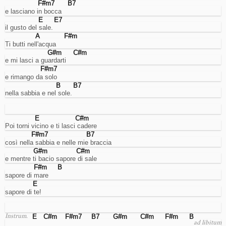
F#m7
B7
need
e lasciano in bocca
that.
Analyses
E
E7
il gusto del sale.
Traffic
A
F#m
analysis
Ti butti nell'acqua
cookies
G#m
C#m
for
e mi lasci a guardarti
targeted
F#m7
interventions
e rimango da solo
on
website
B
B7
nella sabbia e nel sole.
optimizations.
Advertising
Interest
tracking
E
C#m
cookies
Poi torni vicino e ti lasci cadere
for
F#m7
B7
displaying
così nella sabbia e nelle mie braccia
targeted
G#m
C#m
ads.
e mentre ti bacio sapore di sale
Note:
F#m
B
ads
sapore di mare
will
E
still
sapore di te!
be
displayed,
but
E
C#m
F#m7
B7
G#m
C#m
F#m
B
Instrum.
if
ad libitum