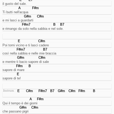
manage
il gusto del sale.
access
A
F#m
to
Ti butti nell'acqua
your
G#m
C#m
account.
e mi lasci a guardarti
Cookies
F#m7
B
B7
for
e rimango da solo nella sabbia e nel sole.
enhancing
user
experience.
E
C#m
They're
Poi torni vicino e ti lasci cadere
supposed
F#m7
B7
to
così nella sabbia e nelle mie braccia
remember
G#m
C#m
the
e mentre ti bacio sapore di sale
language
F#m
B
and
sapore di mare     
stuff...
E
but
sapore di te!
I
do
it
E
C#m
F#m7
B7
G#m
C#m
F#m
B
Instrum.
using
the
A
F#m
URL,
Qui il tempo è dei giorni
so
G#m
C#m
I
che passano pigri
don't