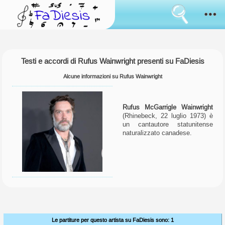
Consenso
all'uso
dei
cookies
Come funziona
I
Testi e accordi di Rufus Wainwright presenti su FaDiesis
cookies
Sanremo
sono
lo
Alcune informazioni su Rufus Wainwright
strumento
Novità
usato
da
Rufus McGarrigle Wainwright
sempre
Sfoglia
(Rhinebeck, 22 luglio 1973) è
per
un cantautore statunitense
simulare
naturalizzato canadese.
il
Il tuo parere
mantenimento
di
informazioni
Accedi
tra
i
cambi
Lingua:
di
pagina.
Alcuni
sono
Le partiture per questo artista su FaDiesis sono: 1
usati