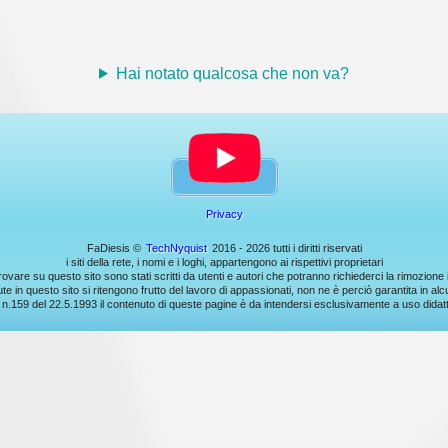
Hai notato qualcosa che non va?
Privacy
FaDiesis ©
TechNyquist
2016 - 2026 tutti i diritti riservati
i siti della rete, i nomi e i loghi, appartengono ai rispettivi proprietari
trovare su questo sito sono stati scritti da utenti e autori che potranno richiederci la rimozio
e in questo sito si ritengono frutto del lavoro di appassionati, non ne è perciò garantita in al
a n.159 del 22.5.1993 il contenuto di queste pagine è da intendersi esclusivamente a uso didatti