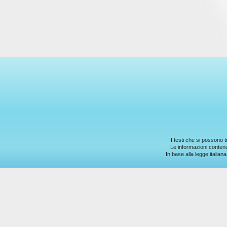
scegliere
se
abilitarli
o
meno
(ove
possibile).
Cookies
necessari.
Sono
i
cookie
tecnici
I testi che si possono 
usati
Le informazioni contenut
dal
In base alla legge italian
sito
per
funzionare
correttamente,
come
per
esempio