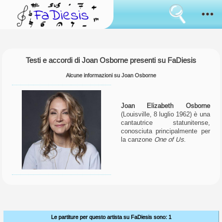
Consenso
all'uso
dei
cookies
Come funziona
I
Testi e accordi di Joan Osborne presenti su FaDiesis
cookies
Sanremo
sono
lo
Alcune informazioni su Joan Osborne
strumento
Novità
usato
da
Joan Elizabeth Osborne
sempre
Sfoglia
(Louisville, 8 luglio 1962) è una
per
cantautrice statunitense,
simulare
conosciuta principalmente per
il
Il tuo parere
la canzone
One of Us
.
mantenimento
di
informazioni
Accedi
tra
i
cambi
Lingua:
di
pagina.
Alcuni
sono
Le partiture per questo artista su FaDiesis sono: 1
usati